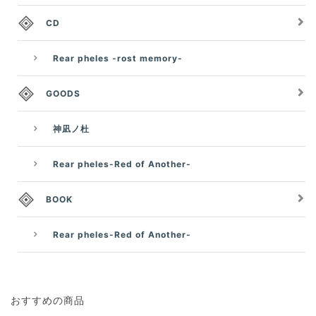
CD
Rear pheles -rost memory-
GOODS
神凪ノ杜
Rear pheles-Red of Another-
BOOK
Rear pheles-Red of Another-
おすすめの商品